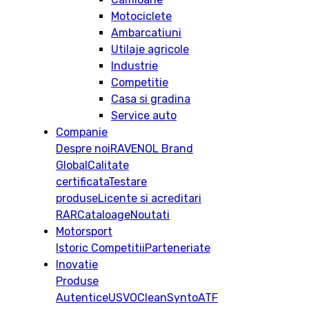
Motociclete
Ambarcatiuni
Utilaje agricole
Industrie
Competitie
Casa si gradina
Service auto
Companie
Despre noi
RAVENOL Brand
Global
Calitate
certificata
Testare
produse
Licente si acreditari
RAR
Cataloage
Noutati
Motorsport
Istoric
Competitii
Parteneriate
Inovatie
Produse
Autentice
USVO
CleanSynto
ATF