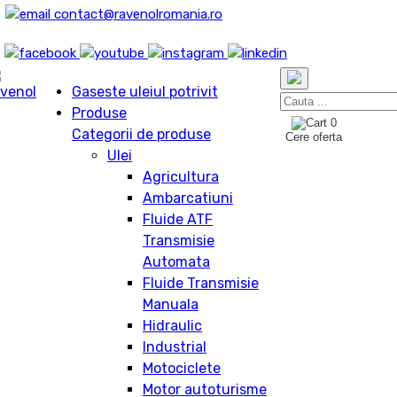
contact@ravenolromania.ro
Gaseste uleiul potrivit
Produse
0
Categorii de produse
Cere oferta
Ulei
Agricultura
Ambarcatiuni
Fluide ATF
Transmisie
Automata
Fluide Transmisie
Manuala
Hidraulic
Industrial
Motociclete
Motor autoturisme