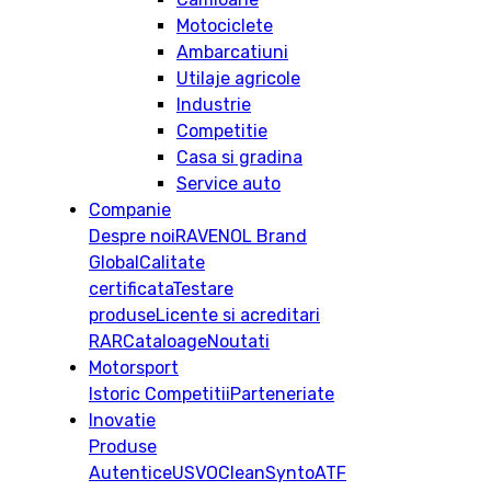
Motociclete
Ambarcatiuni
Utilaje agricole
Industrie
Competitie
Casa si gradina
Service auto
Companie
Despre noi
RAVENOL Brand
Global
Calitate
certificata
Testare
produse
Licente si acreditari
RAR
Cataloage
Noutati
Motorsport
Istoric
Competitii
Parteneriate
Inovatie
Produse
Autentice
USVO
CleanSynto
ATF