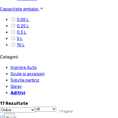
Capacitate ambalaj
0.05 L
0.25 L
0.3 L
5 L
10 L
Categorii
Ingrijire Auto
Scule si accesorii
Solutie parbriz
Spray
Aditivi
17 Rezultate
/ Pagina