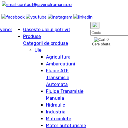
contact@ravenolromania.ro
Gaseste uleiul potrivit
Produse
0
Categorii de produse
Cere oferta
Ulei
Agricultura
Ambarcatiuni
Fluide ATF
Transmisie
Automata
Fluide Transmisie
Manuala
Hidraulic
Industrial
Motociclete
Motor autoturisme