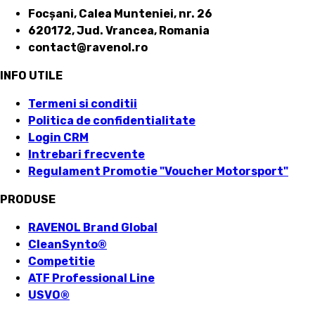
Focșani, Calea Munteniei, nr. 26
620172, Jud. Vrancea, Romania
contact@ravenol.ro
INFO UTILE
Termeni si conditii
Politica de confidentialitate
Login CRM
Intrebari frecvente
Regulament Promotie "Voucher Motorsport"
PRODUSE
RAVENOL Brand Global
CleanSynto®
Competitie
ATF Professional Line
USVO
®