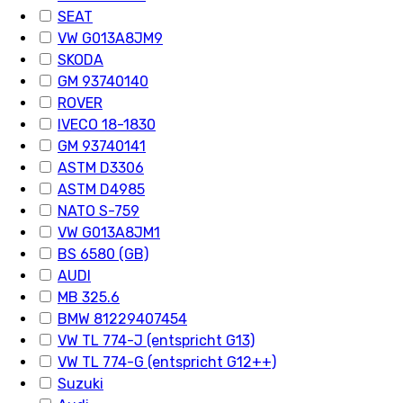
SEAT
VW G013A8JM9
SKODA
GM 93740140
ROVER
IVECO 18-1830
GM 93740141
ASTM D3306
ASTM D4985
NATO S-759
VW G013A8JM1
BS 6580 (GB)
AUDI
MB 325.6
BMW 81229407454
VW TL 774-J (entspricht G13)
VW TL 774-G (entspricht G12++)
Suzuki