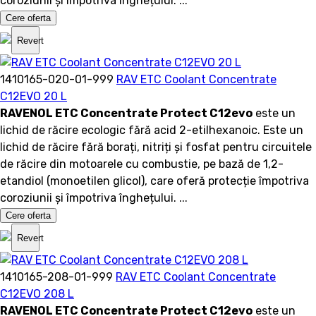
coroziunii și împotriva înghețului. ...
Cere oferta
Revert
1410165-020-01-999
RAV ETC Coolant Concentrate
C12EVO 20 L
RAVENOL ETC Concentrate Protect C12evo
este un
lichid de răcire ecologic fără acid 2-etilhexanoic. Este un
lichid de răcire fără borați, nitriți și fosfat pentru circuitele
de răcire din motoarele cu combustie, pe bază de 1,2-
etandiol (monoetilen glicol), care oferă protecție împotriva
coroziunii și împotriva înghețului. ...
Cere oferta
Revert
1410165-208-01-999
RAV ETC Coolant Concentrate
C12EVO 208 L
RAVENOL ETC Concentrate Protect C12evo
este un