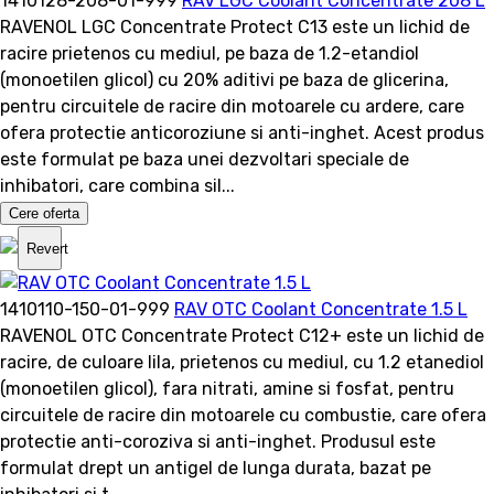
1410128-208-01-999
RAV LGC Coolant Concentrate 208 L
RAVENOL LGC Concentrate Protect C13 este un lichid de
racire prietenos cu mediul, pe baza de 1.2-etandiol
(monoetilen glicol) cu 20% aditivi pe baza de glicerina,
pentru circuitele de racire din motoarele cu ardere, care
ofera protectie anticoroziune si anti-inghet. Acest produs
este formulat pe baza unei dezvoltari speciale de
inhibatori, care combina sil...
Cere oferta
Revert
1410110-150-01-999
RAV OTC Coolant Concentrate 1.5 L
RAVENOL OTC Concentrate Protect C12+ este un lichid de
racire, de culoare lila, prietenos cu mediul, cu 1.2 etanediol
(monoetilen glicol), fara nitrati, amine si fosfat, pentru
circuitele de racire din motoarele cu combustie, care ofera
protectie anti-coroziva si anti-inghet. Produsul este
formulat drept un antigel de lunga durata, bazat pe