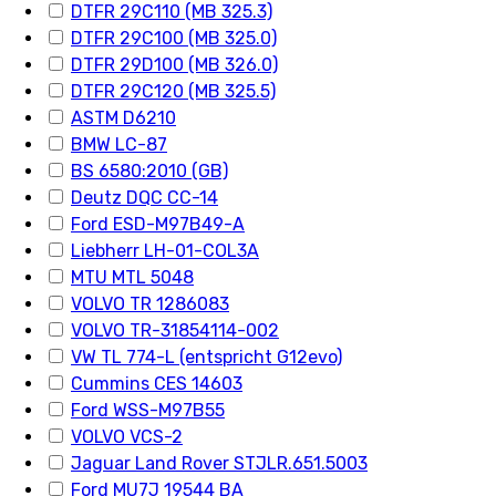
DTFR 29C110 (MB 325.3)
DTFR 29C100 (MB 325.0)
DTFR 29D100 (MB 326.0)
DTFR 29C120 (MB 325.5)
ASTM D6210
BMW LC-87
BS 6580:2010 (GB)
Deutz DQC CC-14
Ford ESD-M97B49-A
Liebherr LH-01-COL3A
MTU MTL 5048
VOLVO TR 1286083
VOLVO TR-31854114-002
VW TL 774-L (entspricht G12evo)
Cummins CES 14603
Ford WSS-M97B55
VOLVO VCS-2
Jaguar Land Rover STJLR.651.5003
Ford MU7J 19544 BA