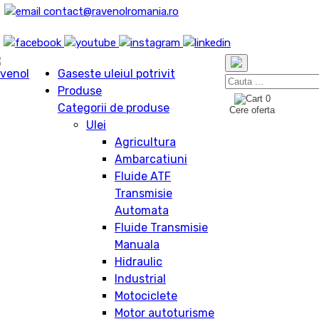
contact@ravenolromania.ro
Gaseste uleiul potrivit
Produse
0
Categorii de produse
Cere oferta
Ulei
Agricultura
Ambarcatiuni
Fluide ATF
Transmisie
Automata
Fluide Transmisie
Manuala
Hidraulic
Industrial
Motociclete
Motor autoturisme