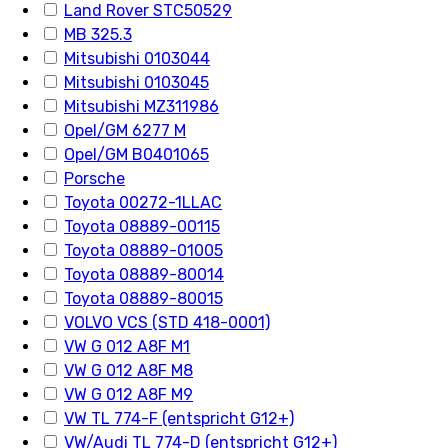
Land Rover STC50529
MB 325.3
Mitsubishi 0103044
Mitsubishi 0103045
Mitsubishi MZ311986
Opel/GM 6277 M
Opel/GM B0401065
Porsche
Toyota 00272-1LLAC
Toyota 08889-00115
Toyota 08889-01005
Toyota 08889-80014
Toyota 08889-80015
VOLVO VCS (STD 418-0001)
VW G 012 A8F M1
VW G 012 A8F M8
VW G 012 A8F M9
VW TL 774-F (entspricht G12+)
VW/Audi TL 774-D (entspricht G12+)