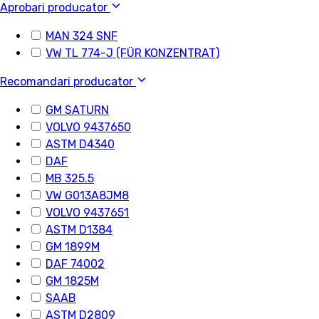
Aprobari producator
MAN 324 SNF
VW TL 774-J (FÜR KONZENTRAT)
Recomandari producator
GM SATURN
VOLVO 9437650
ASTM D4340
DAF
MB 325.5
VW G013A8JM8
VOLVO 9437651
ASTM D1384
GM 1899M
DAF 74002
GM 1825M
SAAB
ASTM D2809