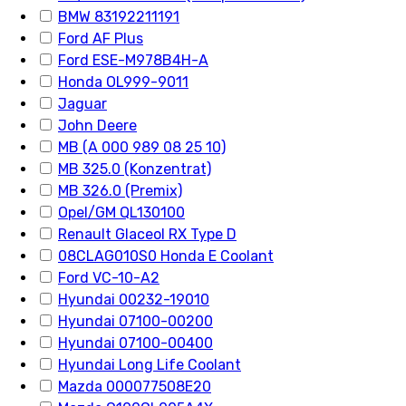
BMW 83192211191
Ford AF Plus
Ford ESE-M978B4H-A
Honda OL999-9011
Jaguar
John Deere
MB (A 000 989 08 25 10)
MB 325.0 (Konzentrat)
MB 326.0 (Premix)
Opel/GM QL130100
Renault Glaceol RX Type D
08CLAG010S0 Honda E Coolant
Ford VC-10-A2
Hyundai 00232-19010
Hyundai 07100-00200
Hyundai 07100-00400
Hyundai Long Life Coolant
Mazda 000077508E20