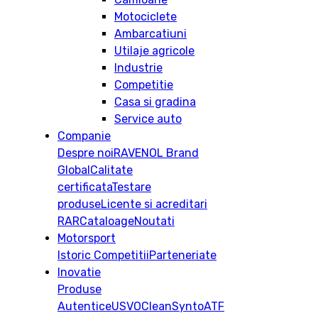
Motociclete
Ambarcatiuni
Utilaje agricole
Industrie
Competitie
Casa si gradina
Service auto
Companie
Despre noi
RAVENOL Brand
Global
Calitate
certificata
Testare
produse
Licente si acreditari
RAR
Cataloage
Noutati
Motorsport
Istoric
Competitii
Parteneriate
Inovatie
Produse
Autentice
USVO
CleanSynto
ATF