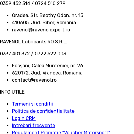
0359 452 314 / 0724 510 279
Oradea, Str. Beothy Odon, nr. 15
410605, Jud. Bihor, Romania
ravenol@ravenolexpert.ro
RAVENOL Lubricants RO S.R.L.
0337 401 372 / 0722 522 003
Focșani, Calea Munteniei, nr. 26
620172, Jud. Vrancea, Romania
contact@ravenol.ro
INFO UTILE
Termeni si conditii
Politica de confidentialitate
Login CRM
Intrebari frecvente
Regulament Promotie "Voucher Motorsport"