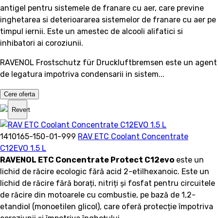
antigel pentru sistemele de franare cu aer, care previne
inghetarea si deterioararea sistemelor de franare cu aer pe
timpul iernii. Este un amestec de alcooli alifatici si
inhibatori ai coroziunii.
RAVENOL Frostschutz für Druckluftbremsen este un agent
de legatura impotriva condensarii in sistem...
Cere oferta
Revert
1410165-150-01-999
RAV ETC Coolant Concentrate
C12EVO 1.5 L
RAVENOL ETC Concentrate Protect C12evo
este un
lichid de răcire ecologic fără acid 2-etilhexanoic. Este un
lichid de răcire fără borați, nitriți și fosfat pentru circuitele
de răcire din motoarele cu combustie, pe bază de 1,2-
etandiol (monoetilen glicol), care oferă protecție împotriva