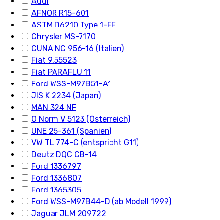
Audi
AFNOR R15-601
ASTM D6210 Type 1-FF
Chrysler MS-7170
CUNA NC 956-16 (Italien)
Fiat 9.55523
Fiat PARAFLU 11
Ford WSS-M97B51-A1
JIS K 2234 (Japan)
MAN 324 NF
O Norm V 5123 (Österreich)
UNE 25-361 (Spanien)
VW TL 774-C (entspricht G11)
Deutz DQC CB-14
Ford 1336797
Ford 1336807
Ford 1365305
Ford WSS-M97B44-D (ab Modell 1999)
Jaguar JLM 209722