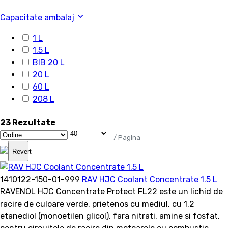
Capacitate ambalaj
1 L
1.5 L
BIB 20 L
20 L
60 L
208 L
23 Rezultate
/ Pagina
Revert
1410122-150-01-999
RAV HJC Coolant Concentrate 1.5 L
RAVENOL HJC Concentrate Protect FL22 este un lichid de
racire de culoare verde, prietenos cu mediul, cu 1.2
etanediol (monoetilen glicol), fara nitrati, amine si fosfat,