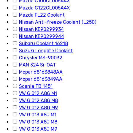
Mazda C100CL005A4X
Mazda C122CL005A4X
Mazda FL22 Coolant
Nissan Anti-freeze Coolant (L250)
Nissan KE90299934
Nissan KE90299944
Subaru Coolant 16218
Suzuki Longlife Coolant
Chrysler MS-90032
MAN 324 Si-OAT
Mopar 68163848AA
Mopar 68163849AA
Scania TB 1451
VW G 012 A8G M1
VW G 012 A8G M8
VW G 012 A8G M9
VW G 013 A8J M1
VW G 013 A8J M8
VW G 013 A8J M9