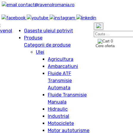
contact@ravenolromania.ro
Gaseste uleiul potrivit
Produse
0
Categorii de produse
Cere oferta
Ulei
Agricultura
Ambarcatiuni
Fluide ATF
Transmisie
Automata
Fluide Transmisie
Manuala
Hidraulic
Industrial
Motociclete
Motor autoturisme