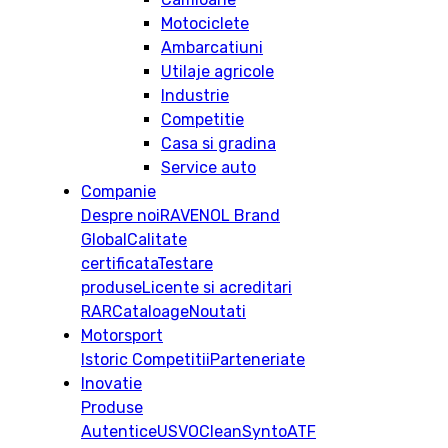
Motociclete
Ambarcatiuni
Utilaje agricole
Industrie
Competitie
Casa si gradina
Service auto
Companie
Despre noi
RAVENOL Brand
Global
Calitate
certificata
Testare
produse
Licente si acreditari
RAR
Cataloage
Noutati
Motorsport
Istoric
Competitii
Parteneriate
Inovatie
Produse
Autentice
USVO
CleanSynto
ATF