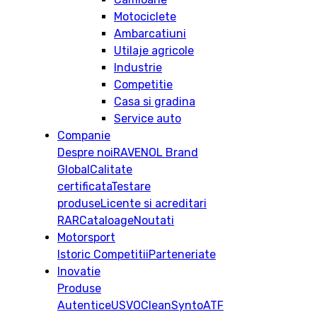
Motociclete
Ambarcatiuni
Utilaje agricole
Industrie
Competitie
Casa si gradina
Service auto
Companie
Despre noi
RAVENOL Brand
Global
Calitate
certificata
Testare
produse
Licente si acreditari
RAR
Cataloage
Noutati
Motorsport
Istoric
Competitii
Parteneriate
Inovatie
Produse
Autentice
USVO
CleanSynto
ATF