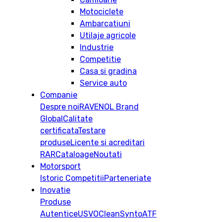
Motociclete
Ambarcatiuni
Utilaje agricole
Industrie
Competitie
Casa si gradina
Service auto
Companie
Despre noi
RAVENOL Brand
Global
Calitate
certificata
Testare
produse
Licente si acreditari
RAR
Cataloage
Noutati
Motorsport
Istoric
Competitii
Parteneriate
Inovatie
Produse
Autentice
USVO
CleanSynto
ATF