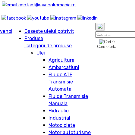
contact@ravenolromania.ro
Gaseste uleiul potrivit
Produse
0
Categorii de produse
Cere oferta
Ulei
Agricultura
Ambarcatiuni
Fluide ATF
Transmisie
Automata
Fluide Transmisie
Manuala
Hidraulic
Industrial
Motociclete
Motor autoturisme