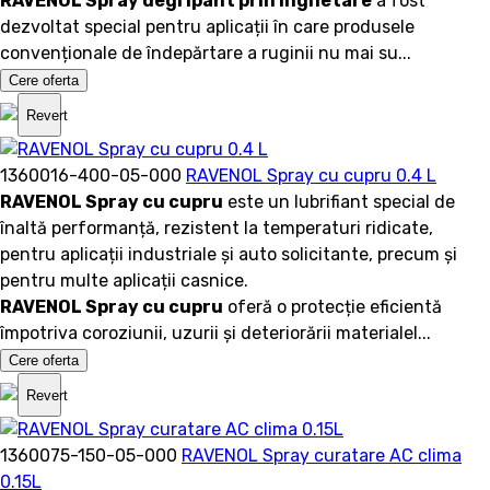
RAVENOL Spray degripant prin inghetare
a fost
dezvoltat special pentru aplicații în care produsele
convenționale de îndepărtare a ruginii nu mai su...
Cere oferta
Revert
1360016-400-05-000
RAVENOL Spray cu cupru 0.4 L
RAVENOL Spray cu cupru
este un lubrifiant special de
înaltă performanță, rezistent la temperaturi ridicate,
pentru aplicații industriale și auto solicitante, precum și
pentru multe aplicații casnice.
RAVENOL Spray cu cupru
oferă o protecție eficientă
împotriva coroziunii, uzurii și deteriorării materialel...
Cere oferta
Revert
1360075-150-05-000
RAVENOL Spray curatare AC clima
0.15L