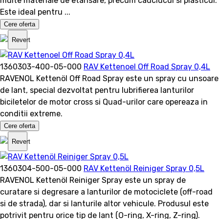
multe materiale de etansare, precum cauciucul si plasticul.
Este ideal pentru ...
Cere oferta
Revert
1360303-400-05-000
RAV Kettenoel Off Road Spray 0,4L
RAVENOL Kettenöl Off Road Spray este un spray cu unsoare
de lant, special dezvoltat pentru lubrifierea lanturilor
biciletelor de motor cross si Quad-urilor care opereaza in
conditii extreme.
Cere oferta
Revert
1360304-500-05-000
RAV Kettenöl Reiniger Spray 0,5L
RAVENOL Kettenöl Reiniger Spray este un spray de
curatare si degresare a lanturilor de motociclete (off-road
si de strada), dar si lanturile altor vehicule. Produsul este
potrivit pentru orice tip de lant (O-ring, X-ring, Z-ring).