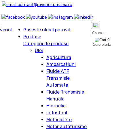
contact@ravenolromania.ro
Gaseste uleiul potrivit
Produse
0
Categorii de produse
Cere oferta
Ulei
Agricultura
Ambarcatiuni
Fluide ATF
Transmisie
Automata
Fluide Transmisie
Manuala
Hidraulic
Industrial
Motociclete
Motor autoturisme