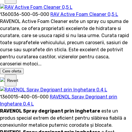
1360036-500-05-000
RAV Active Foam Cleaner 0,5 L
RAVENOL Active Foam Cleaner este un spray cu spuma de
curatare, ce ofera proprietati excelente de hidratare si
curatare, care se usuca rapid si nu lasa urme. Curata rapid
toate suprafetele vehiculului, precum caroserii, sasiuri de
curse sau suprafete din sticla. Este excelent de potrivit
pentru curatarea castilor, vizierelor pentru casca,
caroseriei motoci...
Cere oferta
Revert
1360015-400-05-000
RAVENOL Spray Degripant prin
Inghetare 0.4 L
RAVENOL Spray degripant prin inghetare
este un
produs special extrem de eficient pentru slăbirea fiabilă a
conexiunilor metalice puternic corodate și blocate.