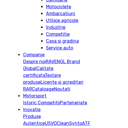
Motociclete
Ambarcatiuni
Utilaje agricole
Industrie
Competitie
Casa si gradina
Service auto
Companie
Despre noi
RAVENOL Brand
Global
Calitate
certificata
Testare
produse
Licente si acreditari
RAR
Cataloage
Noutati
Motorsport
Istoric
Competitii
Parteneriate
Inovatie
Produse
Autentice
USVO
CleanSynto
ATF