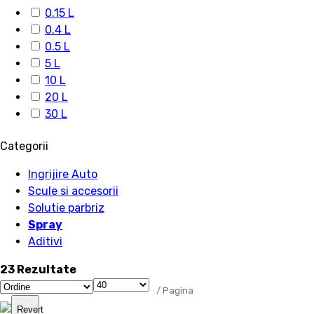
0.15 L
0.4 L
0.5 L
5 L
10 L
20 L
30 L
Categorii
Ingrijire Auto
Scule si accesorii
Solutie parbriz
Spray
Aditivi
23 Rezultate
/ Pagina
Revert