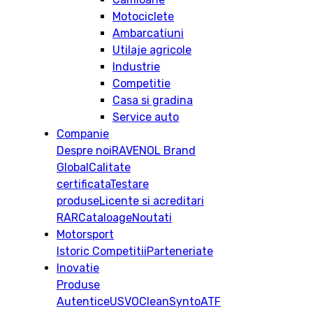
Motociclete
Ambarcatiuni
Utilaje agricole
Industrie
Competitie
Casa si gradina
Service auto
Companie
Despre noi
RAVENOL Brand
Global
Calitate
certificata
Testare
produse
Licente si acreditari
RAR
Cataloage
Noutati
Motorsport
Istoric
Competitii
Parteneriate
Inovatie
Produse
Autentice
USVO
CleanSynto
ATF