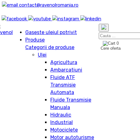
contact@ravenolromania.ro
Gaseste uleiul potrivit
Produse
0
Categorii de produse
Cere oferta
Ulei
Agricultura
Ambarcatiuni
Fluide ATF
Transmisie
Automata
Fluide Transmisie
Manuala
Hidraulic
Industrial
Motociclete
Motor autoturisme