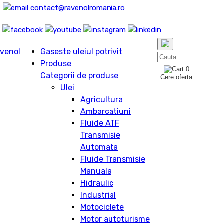
contact@ravenolromania.ro
Gaseste uleiul potrivit
Produse
0
Categorii de produse
Cere oferta
Ulei
Agricultura
Ambarcatiuni
Fluide ATF
Transmisie
Automata
Fluide Transmisie
Manuala
Hidraulic
Industrial
Motociclete
Motor autoturisme