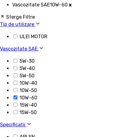
Vascozitate SAE
10W-60
x
Sterge Filtre
Tip de utilizare
ULEI MOTOR
Vascozitate SAE
5W-30
5W-40
5W-50
10W-40
10W-50
10W-60
15W-40
15W-50
Specificatii
API SN