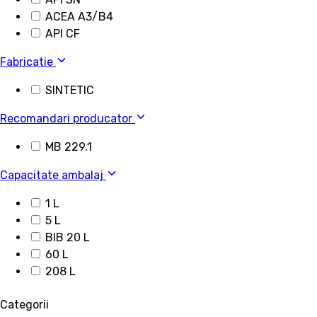
ACEA A3/B4
API CF
Fabricatie
SINTETIC
Recomandari producator
MB 229.1
Capacitate ambalaj
1 L
5 L
BIB 20 L
60 L
208 L
Categorii