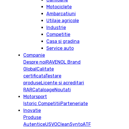
Motociclete
Ambarcatiuni
Utilaje agricole
Industrie
Competitie
Casa si gradina
Service auto
Companie
Despre noi
RAVENOL Brand
Global
Calitate
certificata
Testare
produse
Licente si acreditari
RAR
Cataloage
Noutati
Motorsport
Istoric
Competitii
Parteneriate
Inovatie
Produse
Autentice
USVO
CleanSynto
ATF