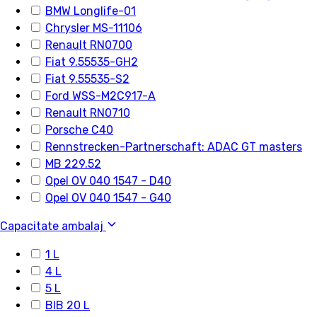
BMW Longlife-01
Chrysler MS-11106
Renault RN0700
Fiat 9.55535-GH2
Fiat 9.55535-S2
Ford WSS-M2C917-A
Renault RN0710
Porsche C40
Rennstrecken-Partnerschaft: ADAC GT masters
MB 229.52
Opel OV 040 1547 - D40
Opel OV 040 1547 - G40
Capacitate ambalaj
1 L
4 L
5 L
BIB 20 L