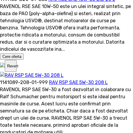
RAVENOL RSE SAE 10W-50 este un ulei integral sintetic, pe
baza de PAO (poly-alpha-olefine) si esteri, realizat prin
tehnologia USVO®, destinat motoarelor de curse pe
benzina. Tehnologia USVO® ofera inalta performanta,
protectie ridicata a motorului, consum de combustibil
redus, dar si o curatare optimizata a motorului. Datorita
indicelui de vascozitate ina...
Cere oferta
Revert
1141089-208-01-999
RAV RSP SAE 5W-30 208 L
RAVENOL RSP SAE 5W-30 a fost dezvoltat in colaborare cu
Ralf Schumacher pentru motorsport si este ideal pentru
masinile de curse. Acest lucru este confirmat prin
semnatura sa de pe eticheta. Chiar daca a fost dezvoltat
drept un ulei de curse, RAVENOL RSP SAE 5W-30 a trecut
toate testele necesare, primind aprobari oficiale de la
producatori de motoare utili...