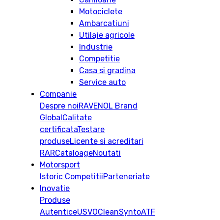
Motociclete
Ambarcatiuni
Utilaje agricole
Industrie
Competitie
Casa si gradina
Service auto
Companie
Despre noi
RAVENOL Brand
Global
Calitate
certificata
Testare
produse
Licente si acreditari
RAR
Cataloage
Noutati
Motorsport
Istoric
Competitii
Parteneriate
Inovatie
Produse
Autentice
USVO
CleanSynto
ATF