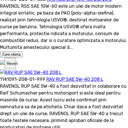
RAVENOL RSS SAE 10W-60 este un ulei de motor modern
integral sintetic, pe baza de PAO (poly-alpha-olefine),
realizat prin tehnologia USVO®, destinat motoarelor de
curse pe benzina. Tehnologia USVO® ofera inalta
performanta, protectie ridicata a motorului, consum de
combustibil redus, dar si o curatare optimizata a motorului.
Multumita amestecului special d...
Cere oferta
Revert
1141091-208-01-999
RAV RUP SAE 5W-40 208 L
RAVENOL RUP SAE 5W-40 a fost dezvoltat in colaborare cu
Ralf Schumacher pentru motorsport si este ideal pentru
masinile de curse. Acest lucru este confirmat prin
semnatura sa de pe eticheta. Chiar daca a fost dezvoltat
drept un ulei de curse, RAVENOL RUP SAE 5W-40 a trecut
toate testele necesare, primind aprobari oficiale de la
producatori de motoare utili...