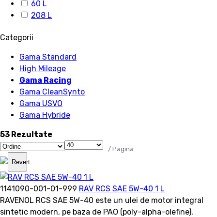
60 L
208 L
Categorii
Gama Standard
High Mileage
Gama Racing
Gama CleanSynto
Gama USVO
Gama Hybride
53 Rezultate
/ Pagina
Revert
1141090-001-01-999
RAV RCS SAE 5W-40 1 L
RAVENOL RCS SAE 5W-40 este un ulei de motor integral
sintetic modern, pe baza de PAO (poly-alpha-olefine),