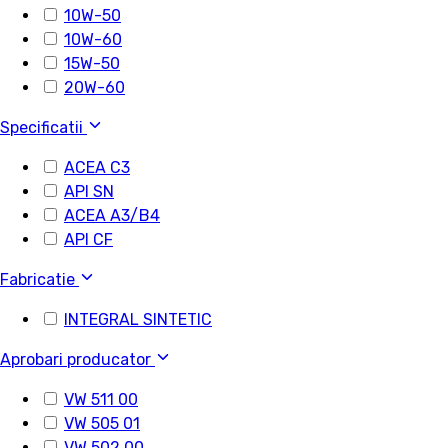
10W-50
10W-60
15W-50
20W-60
Specificatii
ACEA C3
API SN
ACEA A3/B4
API CF
Fabricatie
INTEGRAL SINTETIC
Aprobari producator
VW 511 00
VW 505 01
VW 502 00