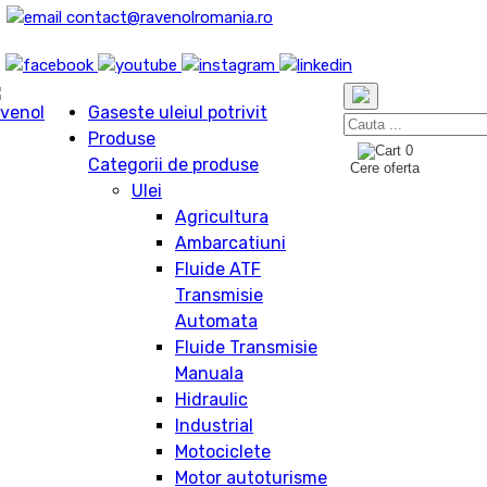
contact@ravenolromania.ro
Gaseste uleiul potrivit
Produse
0
Categorii de produse
Cere oferta
Ulei
Agricultura
Ambarcatiuni
Fluide ATF
Transmisie
Automata
Fluide Transmisie
Manuala
Hidraulic
Industrial
Motociclete
Motor autoturisme