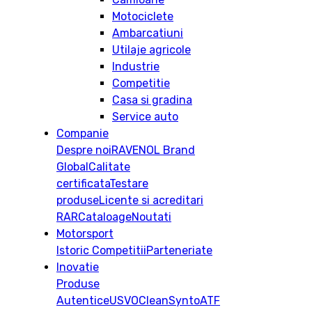
Motociclete
Ambarcatiuni
Utilaje agricole
Industrie
Competitie
Casa si gradina
Service auto
Companie
Despre noi
RAVENOL Brand
Global
Calitate
certificata
Testare
produse
Licente si acreditari
RAR
Cataloage
Noutati
Motorsport
Istoric
Competitii
Parteneriate
Inovatie
Produse
Autentice
USVO
CleanSynto
ATF