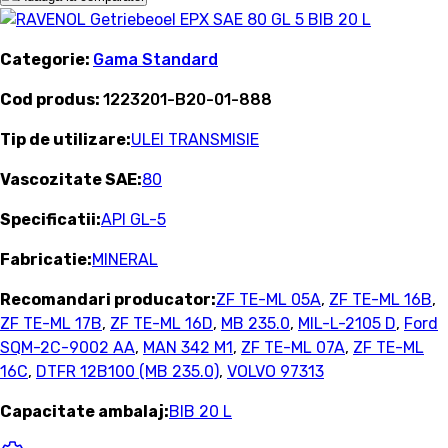
Categorie:
Gama Standard
Cod produs:
1223201-B20-01-888
Tip de utilizare:
ULEI TRANSMISIE
Vascozitate SAE:
80
Specificatii:
API GL-5
Fabricatie:
MINERAL
Recomandari producator:
ZF TE-ML 05A
,
ZF TE-ML 16B
,
ZF TE-ML 17B
,
ZF TE-ML 16D
,
MB 235.0
,
MIL-L-2105 D
,
Ford
SQM-2C-9002 AA
,
MAN 342 M1
,
ZF TE-ML 07A
,
ZF TE-ML
16C
,
DTFR 12B100 (MB 235.0)
,
VOLVO 97313
Capacitate ambalaj:
BIB 20 L