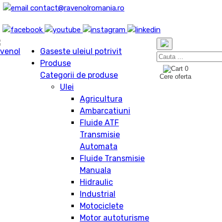
contact@ravenolromania.ro
Gaseste uleiul potrivit
Produse
0
Categorii de produse
Cere oferta
Ulei
Agricultura
Ambarcatiuni
Fluide ATF
Transmisie
Automata
Fluide Transmisie
Manuala
Hidraulic
Industrial
Motociclete
Motor autoturisme