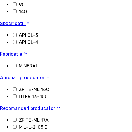
90
140
Specificatii
API GL-5
API GL-4
Fabricatie
MINERAL
Aprobari producator
ZF TE-ML 16C
DTFR 13B100
Recomandari producator
ZF TE-ML 17A
MIL-L-2105 D