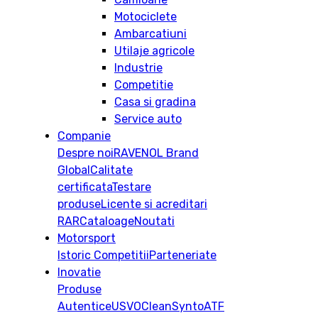
Motociclete
Ambarcatiuni
Utilaje agricole
Industrie
Competitie
Casa si gradina
Service auto
Companie
Despre noi
RAVENOL Brand
Global
Calitate
certificata
Testare
produse
Licente si acreditari
RAR
Cataloage
Noutati
Motorsport
Istoric
Competitii
Parteneriate
Inovatie
Produse
Autentice
USVO
CleanSynto
ATF