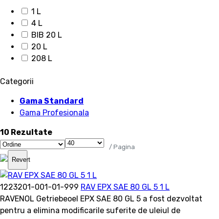
1 L
4 L
BIB 20 L
20 L
208 L
Categorii
Gama Standard
Gama Profesionala
10 Rezultate
/ Pagina
Revert
1223201-001-01-999
RAV EPX SAE 80 GL 5 1 L
RAVENOL Getriebeoel EPX SAE 80 GL 5 a fost dezvoltat
pentru a elimina modificarile suferite de uleiul de