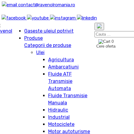
contact@ravenolromania.ro
Gaseste uleiul potrivit
Produse
0
Categorii de produse
Cere oferta
Ulei
Agricultura
Ambarcatiuni
Fluide ATF
Transmisie
Automata
Fluide Transmisie
Manuala
Hidraulic
Industrial
Motociclete
Motor autoturisme