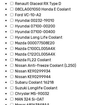
Renault Glaceol RX Type D
08CLAG010S0 Honda E Coolant
Ford VC-10-A2
Hyundai 00232-19010
Hyundai 07100-00200
Hyundai 07100-00400
Hyundai Long Life Coolant
Mazda 000077508E20
Mazda C100CL005A4X
Mazda C122CL005A4X
Mazda FL22 Coolant
Nissan Anti-freeze Coolant (L250)
Nissan KE90299934
Nissan KE90299944
Subaru Coolant 16218
Suzuki Longlife Coolant
Chrysler MS-90032
MAN 324 Si-OAT
Mopar 68163848AA