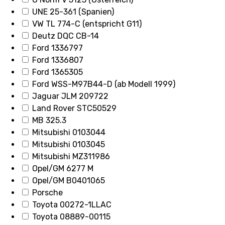
UNE 25-361 (Spanien)
VW TL 774-C (entspricht G11)
Deutz DQC CB-14
Ford 1336797
Ford 1336807
Ford 1365305
Ford WSS-M97B44-D (ab Modell 1999)
Jaguar JLM 209722
Land Rover STC50529
MB 325.3
Mitsubishi 0103044
Mitsubishi 0103045
Mitsubishi MZ311986
Opel/GM 6277 M
Opel/GM B0401065
Porsche
Toyota 00272-1LLAC
Toyota 08889-00115