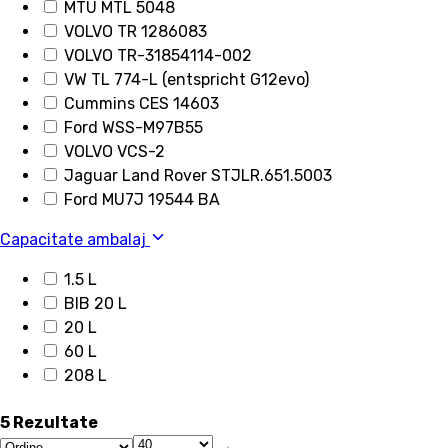
MTU MTL 5048
VOLVO TR 1286083
VOLVO TR-31854114-002
VW TL 774-L (entspricht G12evo)
Cummins CES 14603
Ford WSS-M97B55
VOLVO VCS-2
Jaguar Land Rover STJLR.651.5003
Ford MU7J 19544 BA
Capacitate ambalaj
1.5 L
BIB 20 L
20 L
60 L
208 L
5 Rezultate