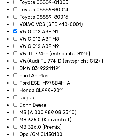
Toyota 08889-01005
Toyota 08889-80014
Toyota 08889-80015
VOLVO VCS (STD 418-0001)
VW G 012 A8F M1
VW G 012 A8F M8
VW G 012 A8F M9
VW TL 774-F (entspricht G12+)
VW/Audi TL 774-D (entspricht G12+)
BMW 83192211191
Ford AF Plus
Ford ESE-M978B4H-A
Honda OL999-9011
Jaguar
John Deere
MB (A 000 989 08 25 10)
MB 325.0 (Konzentrat)
MB 326.0 (Premix)
Opel/GM QL130100