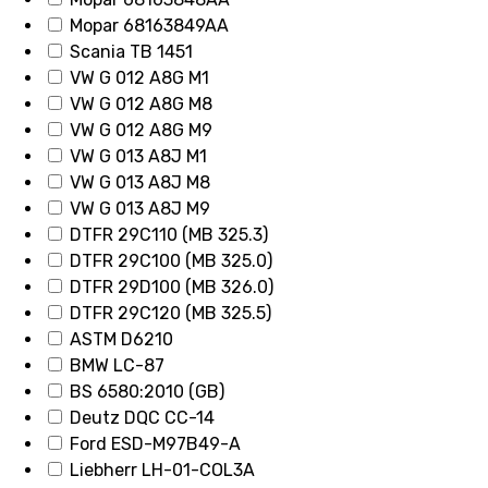
Mopar 68163849AA
Scania TB 1451
VW G 012 A8G M1
VW G 012 A8G M8
VW G 012 A8G M9
VW G 013 A8J M1
VW G 013 A8J M8
VW G 013 A8J M9
DTFR 29C110 (MB 325.3)
DTFR 29C100 (MB 325.0)
DTFR 29D100 (MB 326.0)
DTFR 29C120 (MB 325.5)
ASTM D6210
BMW LC-87
BS 6580:2010 (GB)
Deutz DQC CC-14
Ford ESD-M97B49-A
Liebherr LH-01-COL3A