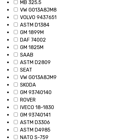
MB 325.5
VW G013A8JM8
VOLVO 9437651
ASTM D1384
GM 1899M
DAF 74002
GM 1825M
SAAB
ASTM D2809
SEAT
VW G013A8JM9
SKODA
GM 93740140
ROVER
IVECO 18-1830
GM 93740141
ASTM D3306
ASTM D4985
NATO S-759