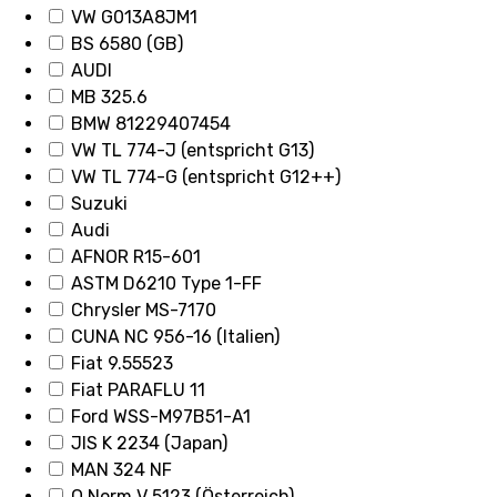
VW G013A8JM1
BS 6580 (GB)
AUDI
MB 325.6
BMW 81229407454
VW TL 774-J (entspricht G13)
VW TL 774-G (entspricht G12++)
Suzuki
Audi
AFNOR R15-601
ASTM D6210 Type 1-FF
Chrysler MS-7170
CUNA NC 956-16 (Italien)
Fiat 9.55523
Fiat PARAFLU 11
Ford WSS-M97B51-A1
JIS K 2234 (Japan)
MAN 324 NF
O Norm V 5123 (Österreich)