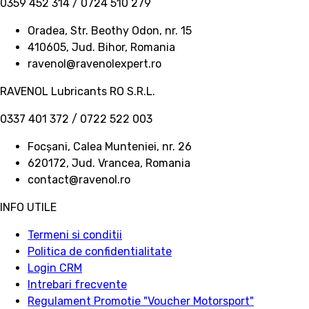
0359 452 314 / 0724 510 279
Oradea, Str. Beothy Odon, nr. 15
410605, Jud. Bihor, Romania
ravenol@ravenolexpert.ro
RAVENOL Lubricants RO S.R.L.
0337 401 372 / 0722 522 003
Focșani, Calea Munteniei, nr. 26
620172, Jud. Vrancea, Romania
contact@ravenol.ro
INFO UTILE
Termeni si conditii
Politica de confidentialitate
Login CRM
Intrebari frecvente
Regulament Promotie "Voucher Motorsport"