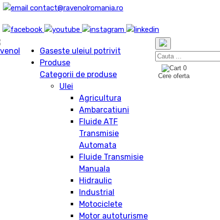
contact@ravenolromania.ro
Gaseste uleiul potrivit
Produse
0
Categorii de produse
Cere oferta
Ulei
Agricultura
Ambarcatiuni
Fluide ATF
Transmisie
Automata
Fluide Transmisie
Manuala
Hidraulic
Industrial
Motociclete
Motor autoturisme