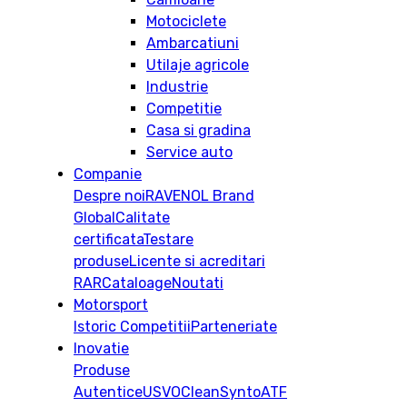
Motociclete
Ambarcatiuni
Utilaje agricole
Industrie
Competitie
Casa si gradina
Service auto
Companie
Despre noi
RAVENOL Brand
Global
Calitate
certificata
Testare
produse
Licente si acreditari
RAR
Cataloage
Noutati
Motorsport
Istoric
Competitii
Parteneriate
Inovatie
Produse
Autentice
USVO
CleanSynto
ATF