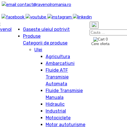
contact@ravenolromania.ro
Gaseste uleiul potrivit
Produse
0
Categorii de produse
Cere oferta
Ulei
Agricultura
Ambarcatiuni
Fluide ATF
Transmisie
Automata
Fluide Transmisie
Manuala
Hidraulic
Industrial
Motociclete
Motor autoturisme