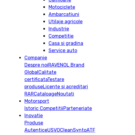
Motociclete
Ambarcatiuni
Utilaje agricole
Industrie
Competitie
Casa si gradina
Service auto
Companie
Despre noi
RAVENOL Brand
Global
Calitate
certificata
Testare
produse
Licente si acreditari
RAR
Cataloage
Noutati
Motorsport
Istoric
Competitii
Parteneriate
Inovatie
Produse
Autentice
USVO
CleanSynto
ATF