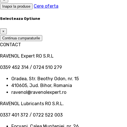
Cere oferta
Inapoi la produse
Selecteaza Optiune
×
Continua cumparaturile
CONTACT
RAVENOL Expert RO S.R.L
0359 452 314 / 0724 510 279
Oradea, Str. Beothy Odon, nr. 15
410605, Jud. Bihor, Romania
ravenol@ravenolexpert.ro
RAVENOL Lubricants RO S.R.L.
0337 401 372 / 0722 522 003
Focșani, Calea Munteniei, nr. 26