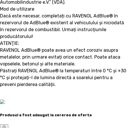
Automobilindustrie e.V.” (VDA).
Mod de utilizare
Dacă este necesar, completați cu RAVENOL AdBlue® în
rezervorul de AdBlue® existent al vehiculului și niciodată
în rezervorul de combustibil. Urmați instrucțiunile
producătorului!
ATENŢIE:
RAVENOL AdBlue® poate avea un efect coroziv asupra
metalelor, prin urmare evitați orice contact. Poate ataca
vopselele, betonul și alte materiale.
Păstrați RAVENOL AdBlue® la temperaturi între 0 °C și +30
°C și protejați-l de lumina directă a soarelui pentru a
preveni pierderea calității.
Produsul a fost adaugat la cererea de oferta