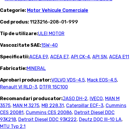
Categorie:
Motor Vehicule Comerciale
Cod produs:
1123216-208-01-999
Tip de utilizare:
ULEI MOTOR
Vascozitate SAE:
15W-40
Specificatii:
ACEA E9
,
ACEA E7
,
API CK-4
,
API SN
,
ACEA E11
Fabricatie:
MINERAL
Aprobari producator:
VOLVO VDS-4.5
,
Mack EOS-4.5
,
Renault VI RLD-3
,
DTFR 15C100
Recomandari producator:
JASO DH-2
,
IVECO
,
MAN M
3575
,
MAN M 3275
,
MB 228.31
,
Caterpillar ECF-3
,
Cummins
CES 20081
,
Cummins CES 20086
,
Detroit Diesel DDC
93K218
,
Detroit Diesel DDC 93K222
,
Deutz DQC III-10 LA
,
MTU Typ 2.1