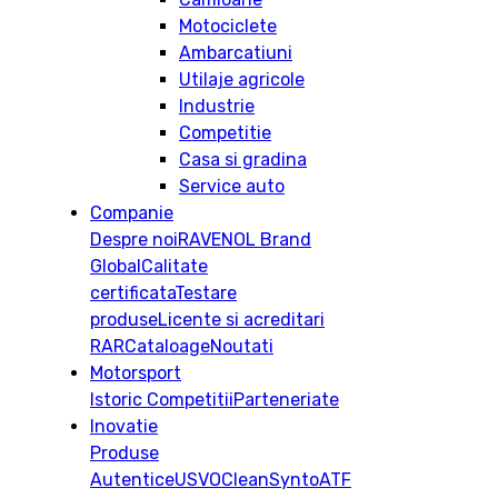
Motociclete
Ambarcatiuni
Utilaje agricole
Industrie
Competitie
Casa si gradina
Service auto
Companie
Despre noi
RAVENOL Brand
Global
Calitate
certificata
Testare
produse
Licente si acreditari
RAR
Cataloage
Noutati
Motorsport
Istoric
Competitii
Parteneriate
Inovatie
Produse
Autentice
USVO
CleanSynto
ATF