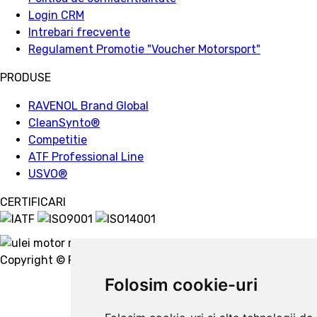
Login CRM
Intrebari frecvente
Regulament Promotie "Voucher Motorsport"
PRODUSE
RAVENOL Brand Global
CleanSynto®
Competitie
ATF Professional Line
USVO
®
CERTIFICARI
Copyright © Ravenol 2022.
Creare website
Folosim cookie-uri