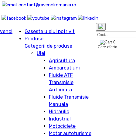
contact@ravenolromania.ro
Gaseste uleiul potrivit
Produse
0
Categorii de produse
Cere oferta
Ulei
Agricultura
Ambarcatiuni
Fluide ATF
Transmisie
Automata
Fluide Transmisie
Manuala
Hidraulic
Industrial
Motociclete
Motor autoturisme