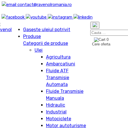
contact@ravenolromania.ro
Gaseste uleiul potrivit
Produse
0
Categorii de produse
Cere oferta
Ulei
Agricultura
Ambarcatiuni
Fluide ATF
Transmisie
Automata
Fluide Transmisie
Manuala
Hidraulic
Industrial
Motociclete
Motor autoturisme