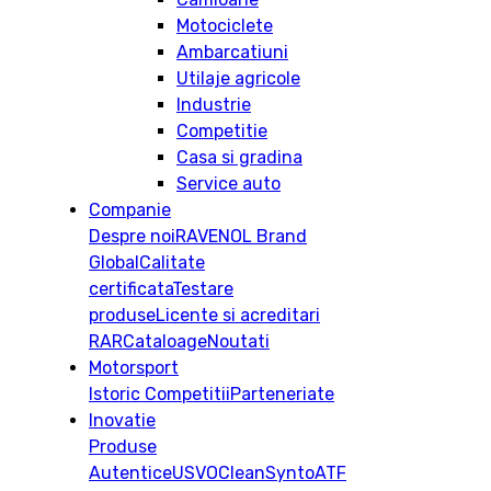
Motociclete
Ambarcatiuni
Utilaje agricole
Industrie
Competitie
Casa si gradina
Service auto
Companie
Despre noi
RAVENOL Brand
Global
Calitate
certificata
Testare
produse
Licente si acreditari
RAR
Cataloage
Noutati
Motorsport
Istoric
Competitii
Parteneriate
Inovatie
Produse
Autentice
USVO
CleanSynto
ATF