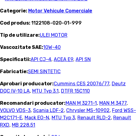
Categorie:
Motor Vehicule Comerciale
Cod produs:
1122108-020-01-999
Tip de utilizare:
ULEI MOTOR
Vascozitate SAE:
10W-40
Specificatii:
API CJ-4
,
ACEA E9
,
API SN
Fabricatie:
SEMI SINTETIC
Aprobari producator:
Cummins CES 20076/77
,
Deutz
DQC IV-10 LA
,
MTU Typ 3.1
,
DTFR 15C110
Recomandari producator:
MAN M 3271-1
,
MAN M 3477
,
VOLVO VDS-3
,
Scania LDF-2
,
Chrysler MS-10902
,
Ford WSS-
M2C171-E
,
Mack EO-N
,
MTU Typ 3
,
Renault RLD-2
,
Renault
RXD
,
MB 228.51