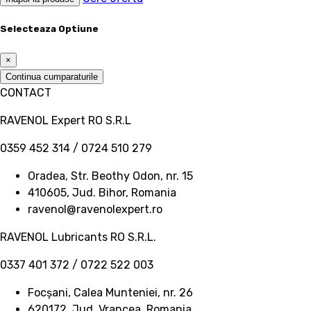
Selecteaza Optiune
×
Continua cumparaturile
CONTACT
RAVENOL Expert RO S.R.L
0359 452 314 / 0724 510 279
Oradea, Str. Beothy Odon, nr. 15
410605, Jud. Bihor, Romania
ravenol@ravenolexpert.ro
RAVENOL Lubricants RO S.R.L.
0337 401 372 / 0722 522 003
Focșani, Calea Munteniei, nr. 26
620172, Jud. Vrancea, Romania