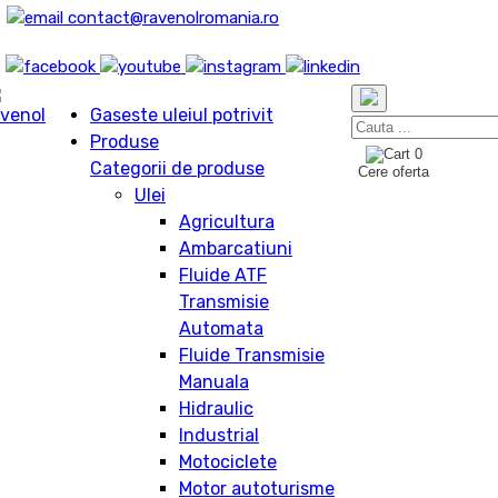
contact@ravenolromania.ro
Gaseste uleiul potrivit
Produse
0
Categorii de produse
Cere oferta
Ulei
Agricultura
Ambarcatiuni
Fluide ATF
Transmisie
Automata
Fluide Transmisie
Manuala
Hidraulic
Industrial
Motociclete
Motor autoturisme