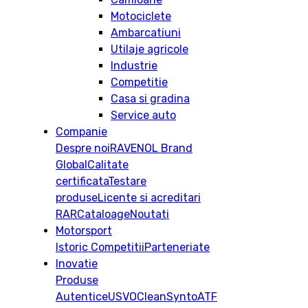
Motociclete
Ambarcatiuni
Utilaje agricole
Industrie
Competitie
Casa si gradina
Service auto
Companie
Despre noi
RAVENOL Brand
Global
Calitate
certificata
Testare
produse
Licente si acreditari
RAR
Cataloage
Noutati
Motorsport
Istoric
Competitii
Parteneriate
Inovatie
Produse
Autentice
USVO
CleanSynto
ATF