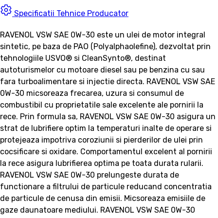
Specificatii Tehnice Producator
RAVENOL VSW SAE 0W-30 este un ulei de motor integral
sintetic, pe baza de PAO (Polyalphaolefine), dezvoltat prin
tehnologiile USVO® si CleanSynto®, destinat
autoturismelor cu motoare diesel sau pe benzina cu sau
fara turboalimentare si injectie directa. RAVENOL VSW SAE
0W-30 micsoreaza frecarea, uzura si consumul de
combustibil cu proprietatile sale excelente ale pornirii la
rece. Prin formula sa, RAVENOL VSW SAE 0W-30 asigura un
strat de lubrifiere optim la temperaturi inalte de operare si
protejeaza impotriva coroziunii si pierderilor de ulei prin
cocsificare si oxidare. Comportamentul excelent al pornirii
la rece asigura lubrifierea optima pe toata durata rularii.
RAVENOL VSW SAE 0W-30 prelungeste durata de
functionare a filtrului de particule reducand concentratia
de particule de cenusa din emisii. Micsoreaza emisiile de
gaze daunatoare mediului. RAVENOL VSW SAE 0W-30