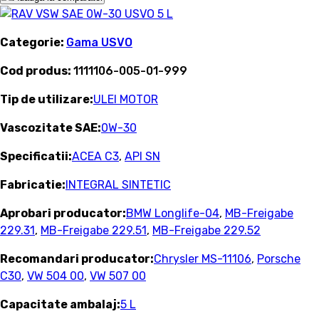
Categorie:
Gama USVO
Cod produs:
1111106-005-01-999
Tip de utilizare:
ULEI MOTOR
Vascozitate SAE:
0W-30
Specificatii:
ACEA C3
,
API SN
Fabricatie:
INTEGRAL SINTETIC
Aprobari producator:
BMW Longlife-04
,
MB-Freigabe
229.31
,
MB-Freigabe 229.51
,
MB-Freigabe 229.52
Recomandari producator:
Chrysler MS-11106
,
Porsche
C30
,
VW 504 00
,
VW 507 00
Capacitate ambalaj:
5 L