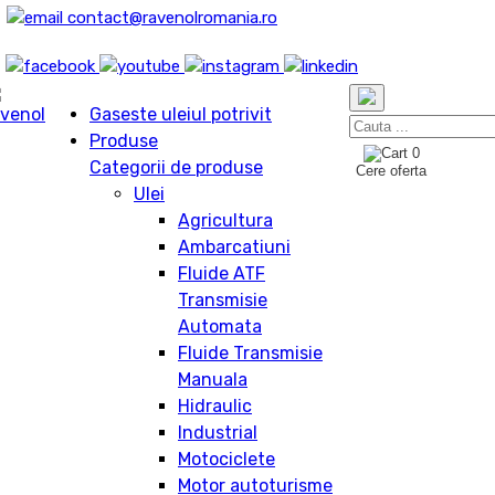
contact@ravenolromania.ro
Gaseste uleiul potrivit
Produse
0
Categorii de produse
Cere oferta
Ulei
Agricultura
Ambarcatiuni
Fluide ATF
Transmisie
Automata
Fluide Transmisie
Manuala
Hidraulic
Industrial
Motociclete
Motor autoturisme