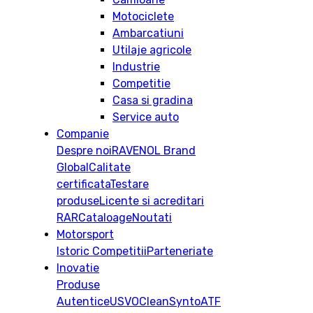
Motociclete
Ambarcatiuni
Utilaje agricole
Industrie
Competitie
Casa si gradina
Service auto
Companie
Despre noi
RAVENOL Brand
Global
Calitate
certificata
Testare
produse
Licente si acreditari
RAR
Cataloage
Noutati
Motorsport
Istoric
Competitii
Parteneriate
Inovatie
Produse
Autentice
USVO
CleanSynto
ATF