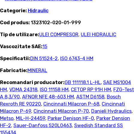
Categorie:
Hidraulic
Cod produs:
1323102-020-01-999
Tip de utilizare:
ULEI COMPRESOR
,
ULEI HIDRAULIC
Vascozitate SAE:
15
Specificatii:
DIN 51524-2
,
ISO 6743-4 HM
Fabricatie:
MINERAL
Recomandari producator:
GB 111118.1 L-HL
,
SAE MS1004
HM
,
VDMA 24318
,
ISO 11158 HM
,
CETOP RP 91H HM
,
FZG-Test
A 8,3/90
,
AFNOR NFE 48-603 HM
,
ASTM D6158
,
Bosch
Rexroth RE 90220
,
Cincinnati Milacron P-68
,
Cincinnati
Milacron P-69
,
Cincinnati Milacron P-70
,
Danieli Hydraulics
,
Metso
,
MIL-H-24459
,
Parker Denison HF-0
,
Parker Dension
HF-2
,
Sauer-Danfoss 520L0463
,
Swedish Standard SS
155434