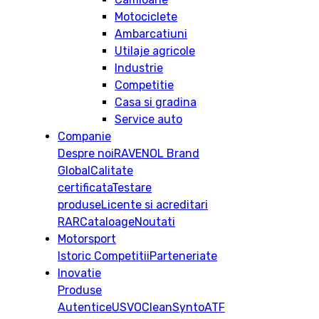
Motociclete
Ambarcatiuni
Utilaje agricole
Industrie
Competitie
Casa si gradina
Service auto
Companie
Despre noi
RAVENOL Brand
Global
Calitate
certificata
Testare
produse
Licente si acreditari
RAR
Cataloage
Noutati
Motorsport
Istoric
Competitii
Parteneriate
Inovatie
Produse
Autentice
USVO
CleanSynto
ATF