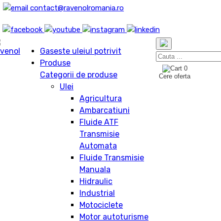
contact@ravenolromania.ro
Gaseste uleiul potrivit
Produse
0
Categorii de produse
Cere oferta
Ulei
Agricultura
Ambarcatiuni
Fluide ATF
Transmisie
Automata
Fluide Transmisie
Manuala
Hidraulic
Industrial
Motociclete
Motor autoturisme