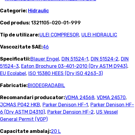
Categorie:
Hidraulic
Cod produs:
1321105-020-01-999
Tip de utilizare:
ULEI COMPRESOR
,
ULEI HIDRAULIC
Vascozitate SAE:
46
Specificatii:
Blauer Engel
,
DIN 51524-1
,
DIN 51524-2
,
DIN
51524-3
,
Eaton Brochure 03-401-2010 (Dry ASTM D943)
,
EU Ecolabel
,
ISO 15380 HEES (Dry ISO 4263-3)
Fabricatie:
BIODEGRADABIL
Recomandari producator:
VDMA 24568
,
VDMA 24570
,
JCMAS P042 HKB
,
Parker Denison HF-1
,
Parker Denison HF-
6 (Dry ASTM D4310)
,
Parker Dension HF-2
,
US Vessel
General Permit (VGP)
Capacitate ambalaj:
20 L