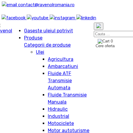
contact@ravenolromania.ro
Gaseste uleiul potrivit
Produse
0
Categorii de produse
Cere oferta
Ulei
Agricultura
Ambarcatiuni
Fluide ATF
Transmisie
Automata
Fluide Transmisie
Manuala
Hidraulic
Industrial
Motociclete
Motor autoturisme