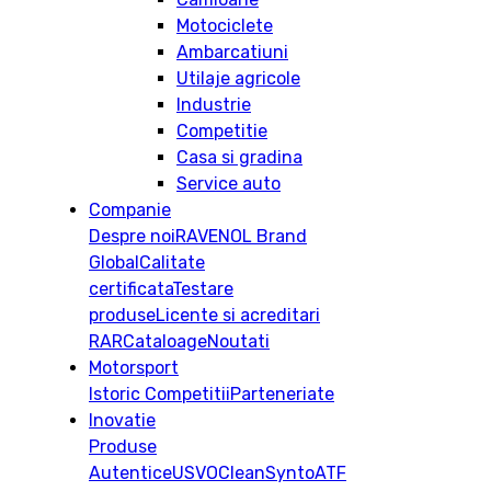
Motociclete
Ambarcatiuni
Utilaje agricole
Industrie
Competitie
Casa si gradina
Service auto
Companie
Despre noi
RAVENOL Brand
Global
Calitate
certificata
Testare
produse
Licente si acreditari
RAR
Cataloage
Noutati
Motorsport
Istoric
Competitii
Parteneriate
Inovatie
Produse
Autentice
USVO
CleanSynto
ATF