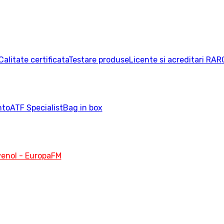
Calitate certificata
Testare produse
Licente si acreditari RAR
nto
ATF Specialist
Bag in box
enol - EuropaFM