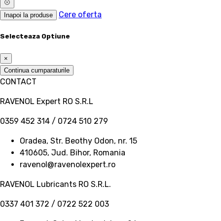
Cere oferta
Inapoi la produse
Selecteaza Optiune
×
Continua cumparaturile
CONTACT
RAVENOL Expert RO S.R.L
0359 452 314 / 0724 510 279
Oradea, Str. Beothy Odon, nr. 15
410605, Jud. Bihor, Romania
ravenol@ravenolexpert.ro
RAVENOL Lubricants RO S.R.L.
0337 401 372 / 0722 522 003