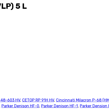
LP) 5 L
 48-603 HV
,
CETOP RP 91H HV
,
Cincinnati Milacron P-68 (H
,
Parker Denison HF-0
,
Parker Denison HF-1
,
Parker Dension