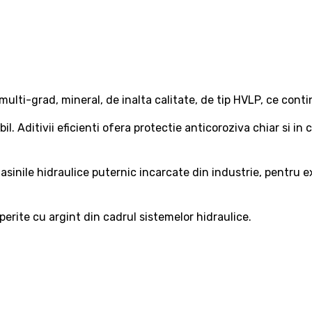
lti-grad, mineral, de inalta calitate, de tip HVLP, ce contin
l. Aditivii eficienti ofera protectie anticoroziva chiar si 
nile hidraulice puternic incarcate din industrie, pentru exca
perite cu argint din cadrul sistemelor hidraulice.