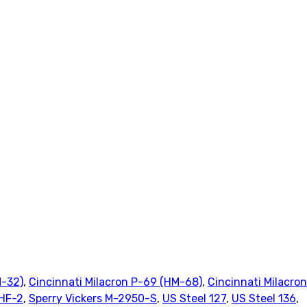
M-32)
,
Cincinnati Milacron P-69 (HM-68)
,
Cincinnati Milacron
 HF-2
,
Sperry Vickers M-2950-S
,
US Steel 127
,
US Steel 136
,