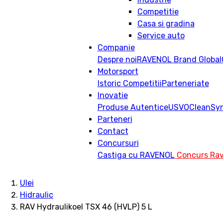
Competitie
Casa si gradina
Service auto
Companie
Despre noi
RAVENOL Brand Global
Motorsport
Istoric
Competitii
Parteneriate
Inovatie
Produse Autentice
USVO
CleanSy
Parteneri
Contact
Concursuri
Castiga cu RAVENOL
Concurs Rav
Ulei
Hidraulic
RAV Hydraulikoel TSX 46 (HVLP) 5 L