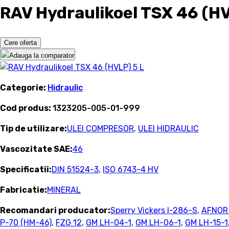
RAV Hydraulikoel TSX 46 (HV
Cere oferta
Adauga la comparator
Categorie:
Hidraulic
Cod produs:
1323205-005-01-999
Tip de utilizare:
ULEI COMPRESOR
,
ULEI HIDRAULIC
Vascozitate SAE:
46
Specificatii:
DIN 51524-3
,
ISO 6743-4 HV
Fabricatie:
MINERAL
Recomandari producator:
Sperry Vickers I-286-S
,
AFNOR
P-70 (HM-46)
,
FZG 12
,
GM LH-04-1
,
GM LH-06-1
,
GM LH-15-1