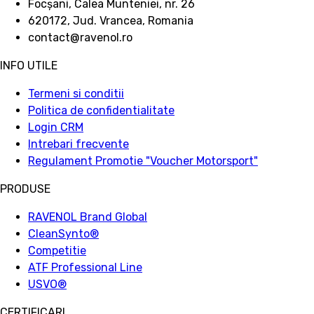
Focșani, Calea Munteniei, nr. 26
620172, Jud. Vrancea, Romania
contact@ravenol.ro
INFO UTILE
Termeni si conditii
Politica de confidentialitate
Login CRM
Intrebari frecvente
Regulament Promotie "Voucher Motorsport"
PRODUSE
RAVENOL Brand Global
CleanSynto®
Competitie
ATF Professional Line
USVO
®
CERTIFICARI