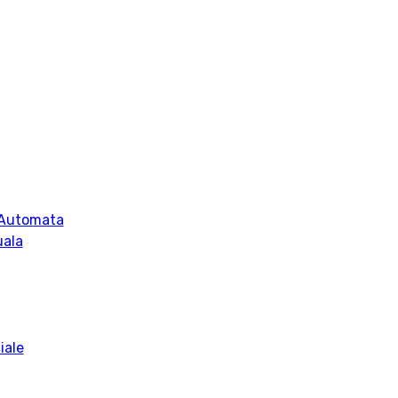
 Automata
uala
iale