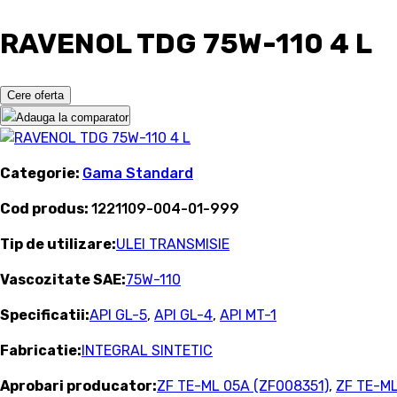
RAVENOL TDG 75W-110 4 L
Cere oferta
Adauga la comparator
Categorie:
Gama Standard
Cod produs:
1221109-004-01-999
Tip de utilizare:
ULEI TRANSMISIE
Vascozitate SAE:
75W-110
Specificatii:
API GL-5
,
API GL-4
,
API MT-1
Fabricatie:
INTEGRAL SINTETIC
Aprobari producator:
ZF TE-ML 05A (ZF008351)
,
ZF TE-ML