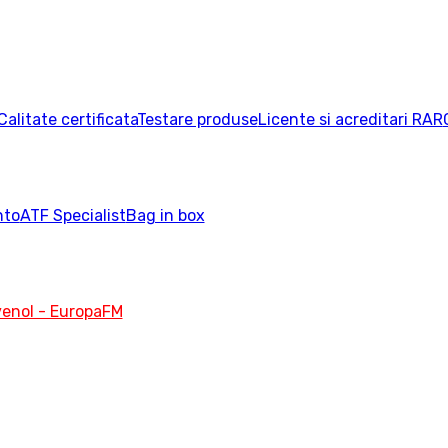
Calitate certificata
Testare produse
Licente si acreditari RAR
nto
ATF Specialist
Bag in box
enol - EuropaFM