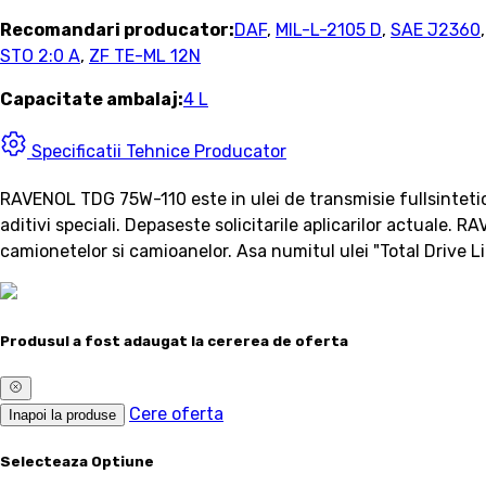
Recomandari producator:
DAF
,
MIL-L-2105 D
,
SAE J2360
STO 2:0 A
,
ZF TE-ML 12N
Capacitate ambalaj:
4 L
Specificatii Tehnice Producator
RAVENOL TDG 75W-110 este in ulei de transmisie fullsintetic
aditivi speciali. Depaseste solicitarile aplicarilor actuale.
camionetelor si camioanelor. Asa numitul ulei "Total Drive Li
Produsul a fost adaugat la cererea de oferta
Cere oferta
Inapoi la produse
Selecteaza Optiune