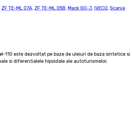
,
ZF TE-ML 07A
,
ZF TE-ML 05B
,
Mack GO-J
,
IVECO
,
Scania
-110 este dezvoltat pe baze de uleiuri de baza sintetice si
le si diferentialele hipoidale ale autoturismelor,