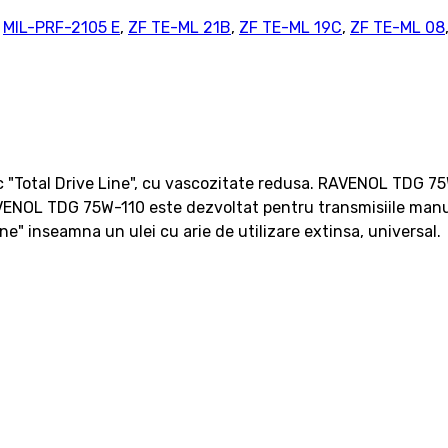
,
MIL-PRF-2105 E
,
ZF TE-ML 21B
,
ZF TE-ML 19C
,
ZF TE-ML 08
 "Total Drive Line", cu vascozitate redusa. RAVENOL TDG 75W
 RAVENOL TDG 75W-110 este dezvoltat pentru transmisiile manua
ne" inseamna un ulei cu arie de utilizare extinsa, universal.