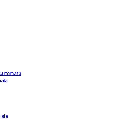
 Automata
uala
iale