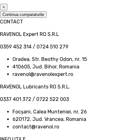
×
Continua cumparaturile
CONTACT
RAVENOL Expert RO S.R.L
0359 452 314 / 0724 510 279
Oradea, Str. Beothy Odon, nr. 15
410605, Jud. Bihor, Romania
ravenol@ravenolexpert.ro
RAVENOL Lubricants RO S.R.L.
0337 401 372 / 0722 522 003
Focșani, Calea Munteniei, nr. 26
620172, Jud. Vrancea, Romania
contact@ravenol.ro
INFO UTILE