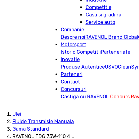
Competitie
Casa si gradina
Service auto
Companie
Despre noi
RAVENOL Brand Global
Motorsport
Istoric
Competitii
Parteneriate
Inovatie
Produse Autentice
USVO
CleanSy
Parteneri
Contact
Concursuri
Castiga cu RAVENOL
Concurs Rav
Ulei
Fluide Transmisie Manuala
Gama Standard
RAVENOL TDG 75W-110 4 L