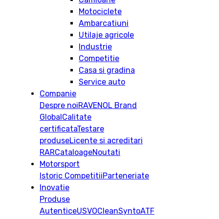
Motociclete
Ambarcatiuni
Utilaje agricole
Industrie
Competitie
Casa si gradina
Service auto
Companie
Despre noi
RAVENOL Brand
Global
Calitate
certificata
Testare
produse
Licente si acreditari
RAR
Cataloage
Noutati
Motorsport
Istoric
Competitii
Parteneriate
Inovatie
Produse
Autentice
USVO
CleanSynto
ATF