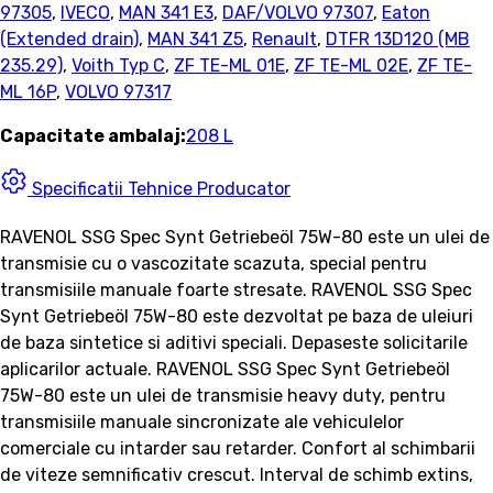
97305
,
IVECO
,
MAN 341 E3
,
DAF/VOLVO 97307
,
Eaton
(Extended drain)
,
MAN 341 Z5
,
Renault
,
DTFR 13D120 (MB
235.29)
,
Voith Typ C
,
ZF TE-ML 01E
,
ZF TE-ML 02E
,
ZF TE-
ML 16P
,
VOLVO 97317
Capacitate ambalaj:
208 L
Specificatii Tehnice Producator
RAVENOL SSG Spec Synt Getriebeöl 75W-80 este un ulei de
transmisie cu o vascozitate scazuta, special pentru
transmisiile manuale foarte stresate. RAVENOL SSG Spec
Synt Getriebeöl 75W-80 este dezvoltat pe baza de uleiuri
de baza sintetice si aditivi speciali. Depaseste solicitarile
aplicarilor actuale. RAVENOL SSG Spec Synt Getriebeöl
75W-80 este un ulei de transmisie heavy duty, pentru
transmisiile manuale sincronizate ale vehiculelor
comerciale cu intarder sau retarder. Confort al schimbarii
de viteze semnificativ crescut. Interval de schimb extins,