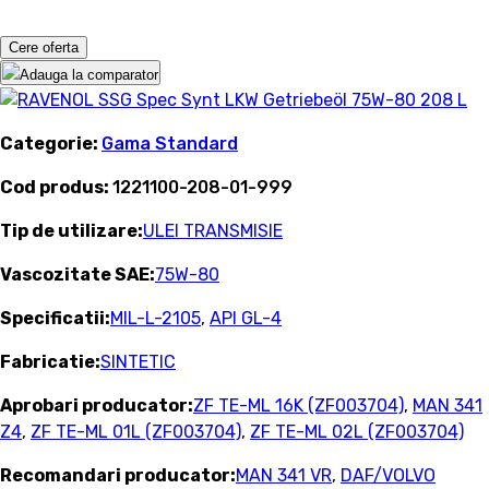
Cere oferta
Adauga la comparator
Categorie:
Gama Standard
Cod produs:
1221100-208-01-999
Tip de utilizare:
ULEI TRANSMISIE
Vascozitate SAE:
75W-80
Specificatii:
MIL-L-2105
,
API GL-4
Fabricatie:
SINTETIC
Aprobari producator:
ZF TE-ML 16K (ZF003704)
,
MAN 341
Z4
,
ZF TE-ML 01L (ZF003704)
,
ZF TE-ML 02L (ZF003704)
Recomandari producator:
MAN 341 VR
,
DAF/VOLVO