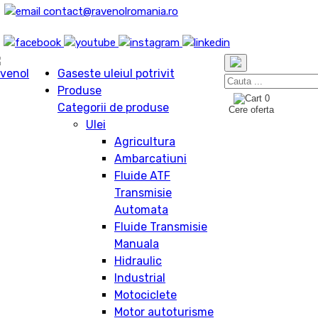
contact@ravenolromania.ro
Gaseste uleiul potrivit
Produse
0
Categorii de produse
Cere oferta
Ulei
Agricultura
Ambarcatiuni
Fluide ATF
Transmisie
Automata
Fluide Transmisie
Manuala
Hidraulic
Industrial
Motociclete
Motor autoturisme