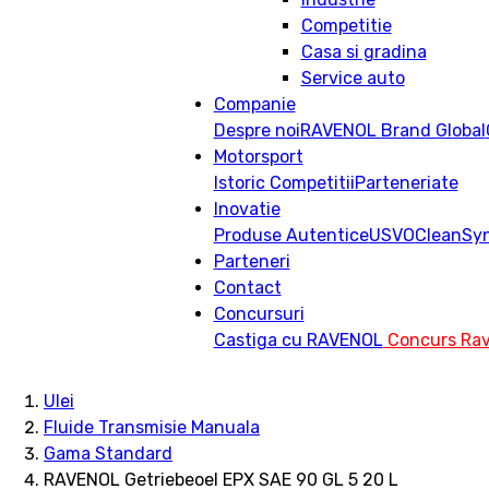
Competitie
Casa si gradina
Service auto
Companie
Despre noi
RAVENOL Brand Global
Motorsport
Istoric
Competitii
Parteneriate
Inovatie
Produse Autentice
USVO
CleanSy
Parteneri
Contact
Concursuri
Castiga cu RAVENOL
Concurs Rav
Ulei
Fluide Transmisie Manuala
Gama Standard
RAVENOL Getriebeoel EPX SAE 90 GL 5 20 L