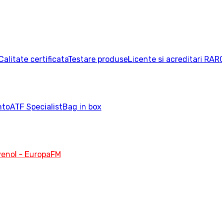
Calitate certificata
Testare produse
Licente si acreditari RAR
nto
ATF Specialist
Bag in box
enol - EuropaFM