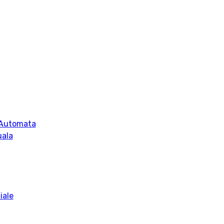
 Automata
uala
iale