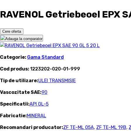
RAVENOL Getriebeoel EPX SA
Cere oferta
Adauga la comparator
Categorie:
Gama Standard
Cod produs:
1223202-020-01-999
Tip de utilizare:
ULEI TRANSMISIE
Vascozitate SAE:
90
Specificatii:
API GL-5
Fabricatie:
MINERAL
Recomandari producator:
ZF TE-ML 05A
,
ZF TE-ML 19B
,