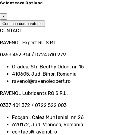
Selecteaza Optiune
×
Continua cumparaturile
CONTACT
RAVENOL Expert RO S.R.L
0359 452 314 / 0724 510 279
Oradea, Str. Beothy Odon, nr. 15
410605, Jud. Bihor, Romania
ravenol@ravenolexpert.ro
RAVENOL Lubricants RO S.R.L.
0337 401 372 / 0722 522 003
Focșani, Calea Munteniei, nr. 26
620172, Jud. Vrancea, Romania
contact@ravenol.ro