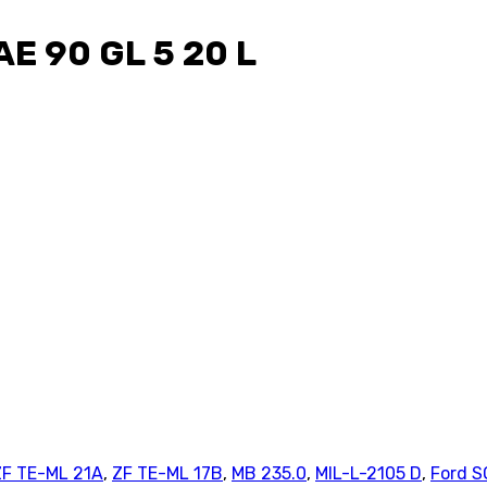
E 90 GL 5 20 L
ZF TE-ML 21A
,
ZF TE-ML 17B
,
MB 235.0
,
MIL-L-2105 D
,
Ford 