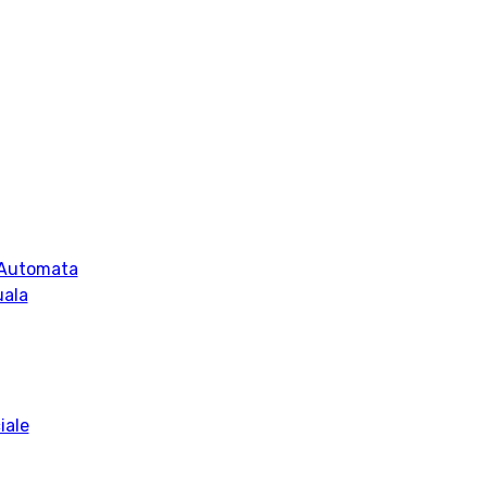
 Automata
uala
iale