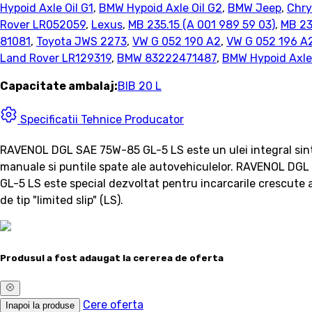
Hypoid Axle Oil G1
,
BMW Hypoid Axle Oil G2
,
BMW Jeep
,
Chry
Rover LR052059
,
Lexus
,
MB 235.15 (A 001 989 59 03)
,
MB 23
81081
,
Toyota JWS 2273
,
VW G 052 190 A2
,
VW G 052 196 A
Land Rover LR129319
,
BMW 83222471487
,
BMW Hypoid Axle 
Capacitate ambalaj:
BIB 20 L
Specificatii Tehnice Producator
RAVENOL DGL SAE 75W-85 GL-5 LS este un ulei integral sinteti
manuale si puntile spate ale autovehiculelor. RAVENOL DGL
GL-5 LS este special dezvoltat pentru incarcarile crescute a
de tip "limited slip" (LS).
Produsul a fost adaugat la cererea de oferta
Cere oferta
Inapoi la produse