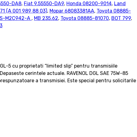
55550-DA8
,
Fiat 9.55550-DA9
,
Honda 08200-9014
,
Land
71 (A 001 989 88 03)
,
Mopar 68083381AA
,
Toyota 08885-
SS-M2C942-A
,
MB 235.62
,
Toyota 08885-81070
,
BOT 799
,
3
-5 cu proprietati “limited slip” pentru transmisiile
i. Depaseste cerintele actuale. RAVENOL DGL SAE 75W-85
respunzatoare a transmisiei. Este special pentru solicitarile