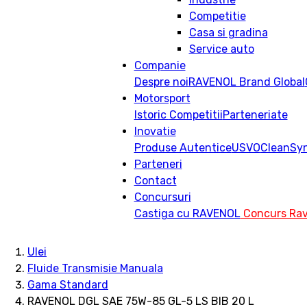
Competitie
Casa si gradina
Service auto
Companie
Despre noi
RAVENOL Brand Global
Motorsport
Istoric
Competitii
Parteneriate
Inovatie
Produse Autentice
USVO
CleanSy
Parteneri
Contact
Concursuri
Castiga cu RAVENOL
Concurs Rav
Ulei
Fluide Transmisie Manuala
Gama Standard
RAVENOL DGL SAE 75W-85 GL-5 LS BIB 20 L