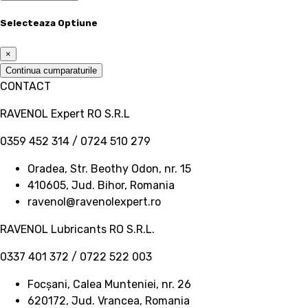
Selecteaza Optiune
×
Continua cumparaturile
CONTACT
RAVENOL Expert RO S.R.L
0359 452 314 / 0724 510 279
Oradea, Str. Beothy Odon, nr. 15
410605, Jud. Bihor, Romania
ravenol@ravenolexpert.ro
RAVENOL Lubricants RO S.R.L.
0337 401 372 / 0722 522 003
Focșani, Calea Munteniei, nr. 26
620172, Jud. Vrancea, Romania