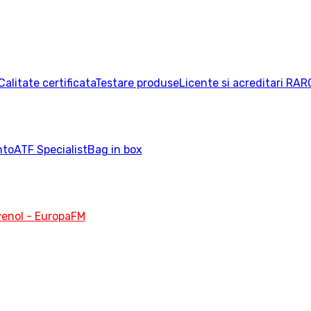
Calitate certificata
Testare produse
Licente si acreditari RAR
nto
ATF Specialist
Bag in box
enol - EuropaFM