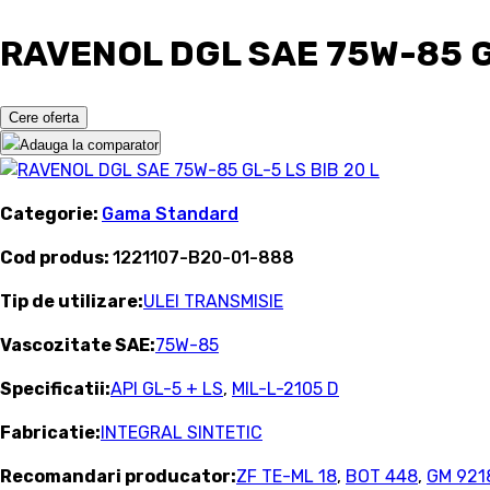
RAVENOL DGL SAE 75W-85 GL
Cere oferta
Adauga la comparator
Categorie:
Gama Standard
Cod produs:
1221107-B20-01-888
Tip de utilizare:
ULEI TRANSMISIE
Vascozitate SAE:
75W-85
Specificatii:
API GL-5 + LS
,
MIL-L-2105 D
Fabricatie:
INTEGRAL SINTETIC
Recomandari producator:
ZF TE-ML 18
,
BOT 448
,
GM 921