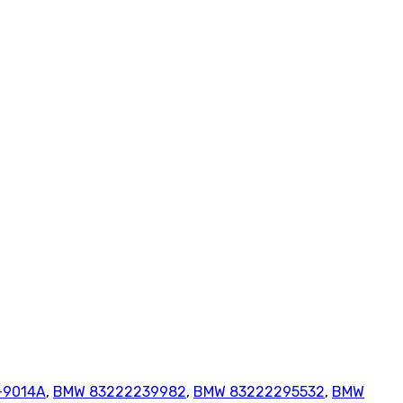
-9014A
,
BMW 83222239982
,
BMW 83222295532
,
BMW