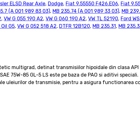
sler ELSD Rear Axle
,
Dodge
,
Fiat 9.55550 F426.E06
,
Fiat 9.
5.7 (A 001 989 83 03)
,
MB 235.74 (A 001 989 33 03)
,
MB 239.
2
,
VW G 055 190 A2
,
VW G 060 190 A2
,
VW TL 52190
,
Ford W
Oil G5
,
VW G 052 518 A2
,
DTFR 12B120
,
MB 235.31
,
MB 235.3
c multigrad, detinat transmisiilor hipoidale din clasa API GL
 SAE 75W-85 GL-5 LS este pe baza de PAO si aditivi special
le uleiurilor de transmisie, pentru a asigura functionarea co