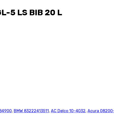
-5 LS BIB 20 L
84900
,
BMW 83222413511
,
AC Delco 10-4032
,
Acura 08200