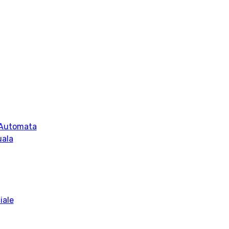
 Automata
uala
iale