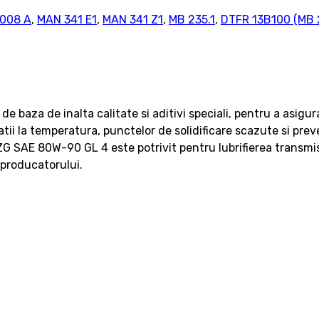
008 A
,
MAN 341 E1
,
MAN 341 Z1
,
MB 235.1
,
DTFR 13B100 (MB 2
baza de inalta calitate si aditivi speciali, pentru a asigur
tatii la temperatura, punctelor de solidificare scazute si pre
 SAE 80W-90 GL 4 este potrivit pentru lubrifierea transmisie
 producatorului.