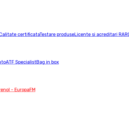
Calitate certificata
Testare produse
Licente si acreditari RAR
nto
ATF Specialist
Bag in box
enol - EuropaFM