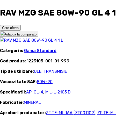
RAV MZG SAE 80W-90 GL 4 1
Cere oferta
Adauga la comparator
Categorie:
Gama Standard
Cod produs:
1223105-001-01-999
Tip de utilizare:
ULEI TRANSMISIE
Vascozitate SAE:
80W-90
Specificatii:
API GL-4
,
MIL-L-2105 D
Fabricatie:
MINERAL
Aprobari producator:
ZF TE-ML 16A (ZF001109)
,
ZF TE-ML