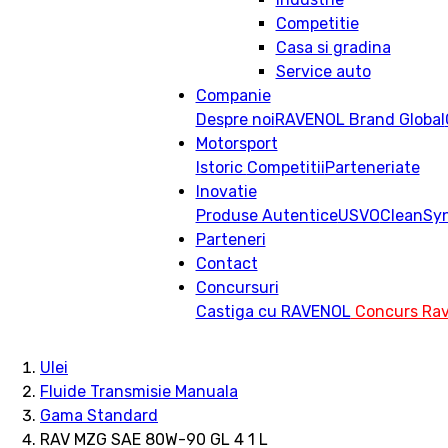
Competitie
Casa si gradina
Service auto
Companie
Despre noi
RAVENOL Brand Global
Motorsport
Istoric
Competitii
Parteneriate
Inovatie
Produse Autentice
USVO
CleanSy
Parteneri
Contact
Concursuri
Castiga cu RAVENOL
Concurs Rav
Ulei
Fluide Transmisie Manuala
Gama Standard
RAV MZG SAE 80W-90 GL 4 1 L