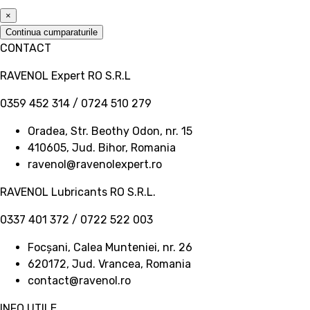
×
Continua cumparaturile
CONTACT
RAVENOL Expert RO S.R.L
0359 452 314 / 0724 510 279
Oradea, Str. Beothy Odon, nr. 15
410605, Jud. Bihor, Romania
ravenol@ravenolexpert.ro
RAVENOL Lubricants RO S.R.L.
0337 401 372 / 0722 522 003
Focșani, Calea Munteniei, nr. 26
620172, Jud. Vrancea, Romania
contact@ravenol.ro
INFO UTILE