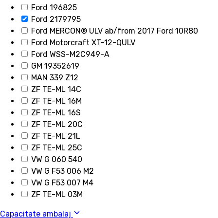
Ford 196825
Ford 2179795
Ford MERCON® ULV ab/from 2017 Ford 10R80
Ford Motorcraft XT-12-QULV
Ford WSS-M2C949-A
GM 19352619
MAN 339 Z12
ZF TE-ML 14C
ZF TE-ML 16M
ZF TE-ML 16S
ZF TE-ML 20C
ZF TE-ML 21L
ZF TE-ML 25C
VW G 060 540
VW G F53 006 M2
VW G F53 007 M4
ZF TE-ML 03M
Capacitate ambalaj