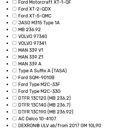
Ford Motorcraft XT-1-QF
Ford XT-2-QDX
Ford XT-5-QMC
JASO M315 Type 1A
MB 236.92
VOLVO 97340
VOLVO 97341
MAN 339 V1
MAN 339 Z1
MAN 339 A
Type A Suffix A (TASA)
Ford SQM-9010B
Ford Type M2C-33F
Ford Type M2C-33G
DTFR 13C120 (MB 236.2)
DTFR 13C140 (MB 236.7)
DTFR 13C190 (MB 236.92)
AC Delco 10-4107
DEXRON® ULV ab/from 2017 GM 10L90