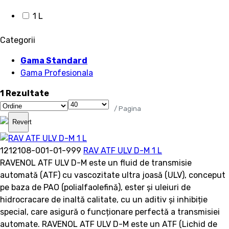
1 L
Categorii
Gama Standard
Gama Profesionala
1 Rezultate
/ Pagina
Revert
1212108-001-01-999
RAV ATF ULV D-M 1 L
RAVENOL ATF ULV D-M este un fluid de transmisie
automată (ATF) cu vascozitate ultra joasă (ULV), conceput
pe baza de PAO (polialfaolefină), ester și uleiuri de
hidrocracare de inaltă calitate, cu un aditiv și inhibiție
special, care asigură o funcționare perfectă a transmisiei
automate. RAVENOL ATF ULV D-M este un ATF (Lichid de