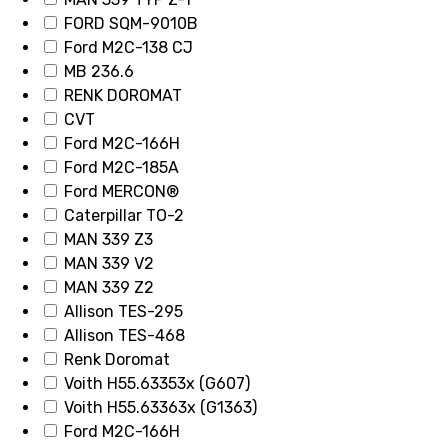
FORD SQM-9010B
Ford M2C-138 CJ
MB 236.6
RENK DOROMAT
CVT
Ford M2C-166H
Ford M2C-185A
Ford MERCON®
Caterpillar TO-2
MAN 339 Z3
MAN 339 V2
MAN 339 Z2
Allison TES-295
Allison TES-468
Renk Doromat
Voith H55.63353x (G607)
Voith H55.63363x (G1363)
Ford M2C-166H