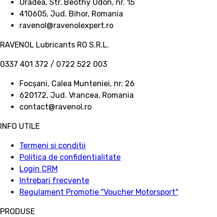
Oradea, Str. Beothy Odon, nr. 15
410605, Jud. Bihor, Romania
ravenol@ravenolexpert.ro
RAVENOL Lubricants RO S.R.L.
0337 401 372 / 0722 522 003
Focșani, Calea Munteniei, nr. 26
620172, Jud. Vrancea, Romania
contact@ravenol.ro
INFO UTILE
Termeni si conditii
Politica de confidentialitate
Login CRM
Intrebari frecvente
Regulament Promotie "Voucher Motorsport"
PRODUSE