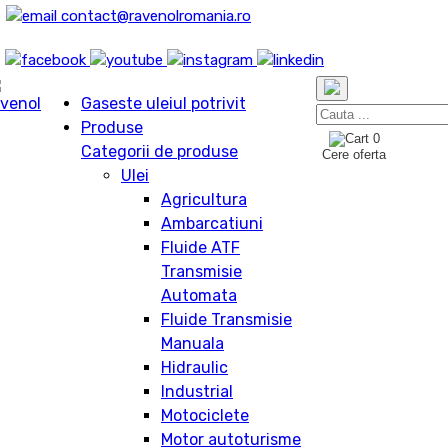
contact@ravenolromania.ro
Gaseste uleiul potrivit
Produse
0
Categorii de produse
Cere oferta
Ulei
Agricultura
Ambarcatiuni
Fluide ATF
Transmisie
Automata
Fluide Transmisie
Manuala
Hidraulic
Industrial
Motociclete
Motor autoturisme