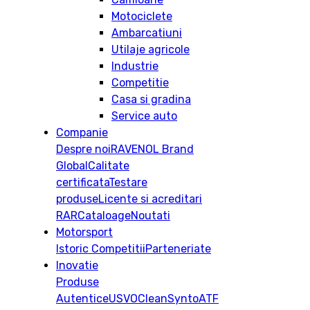
Motociclete
Ambarcatiuni
Utilaje agricole
Industrie
Competitie
Casa si gradina
Service auto
Companie
Despre noi
RAVENOL Brand
Global
Calitate
certificata
Testare
produse
Licente si acreditari
RAR
Cataloage
Noutati
Motorsport
Istoric
Competitii
Parteneriate
Inovatie
Produse
Autentice
USVO
CleanSynto
ATF