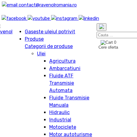
contact@ravenolromania.ro
Gaseste uleiul potrivit
Produse
0
Categorii de produse
Cere oferta
Ulei
Agricultura
Ambarcatiuni
Fluide ATF
Transmisie
Automata
Fluide Transmisie
Manuala
Hidraulic
Industrial
Motociclete
Motor autoturisme