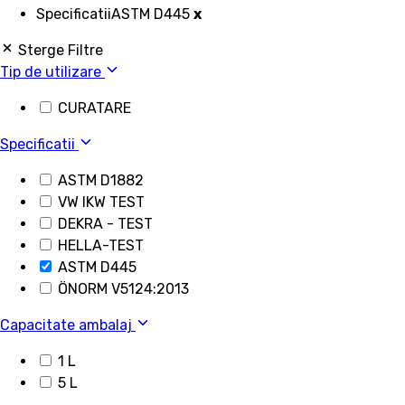
Specificatii
ASTM D445
x
Sterge Filtre
Tip de utilizare
CURATARE
Specificatii
ASTM D1882
VW IKW TEST
DEKRA - TEST
HELLA-TEST
ASTM D445
ÖNORM V5124:2013
Capacitate ambalaj
1 L
5 L