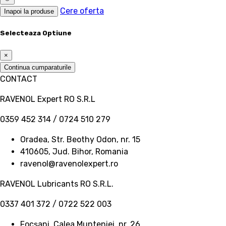
Cere oferta
Inapoi la produse
Selecteaza Optiune
×
Continua cumparaturile
CONTACT
RAVENOL Expert RO S.R.L
0359 452 314 / 0724 510 279
Oradea, Str. Beothy Odon, nr. 15
410605, Jud. Bihor, Romania
ravenol@ravenolexpert.ro
RAVENOL Lubricants RO S.R.L.
0337 401 372 / 0722 522 003
Focșani, Calea Munteniei, nr. 26