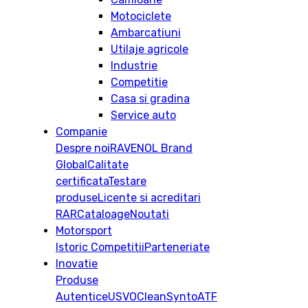
Motociclete
Ambarcatiuni
Utilaje agricole
Industrie
Competitie
Casa si gradina
Service auto
Companie
Despre noi
RAVENOL Brand
Global
Calitate
certificata
Testare
produse
Licente si acreditari
RAR
Cataloage
Noutati
Motorsport
Istoric
Competitii
Parteneriate
Inovatie
Produse
Autentice
USVO
CleanSynto
ATF