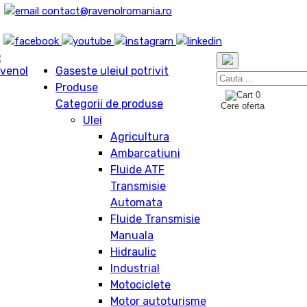
contact@ravenolromania.ro
Gaseste uleiul potrivit
Produse
0
Categorii de produse
Cere oferta
Ulei
Agricultura
Ambarcatiuni
Fluide ATF
Transmisie
Automata
Fluide Transmisie
Manuala
Hidraulic
Industrial
Motociclete
Motor autoturisme