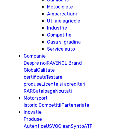
Motociclete
Ambarcatiuni
Utilaje agricole
Industrie
Competitie
Casa si gradina
Service auto
Companie
Despre noi
RAVENOL Brand
Global
Calitate
certificata
Testare
produse
Licente si acreditari
RAR
Cataloage
Noutati
Motorsport
Istoric
Competitii
Parteneriate
Inovatie
Produse
Autentice
USVO
CleanSynto
ATF