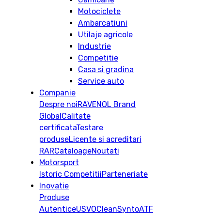
Motociclete
Ambarcatiuni
Utilaje agricole
Industrie
Competitie
Casa si gradina
Service auto
Companie
Despre noi
RAVENOL Brand
Global
Calitate
certificata
Testare
produse
Licente si acreditari
RAR
Cataloage
Noutati
Motorsport
Istoric
Competitii
Parteneriate
Inovatie
Produse
Autentice
USVO
CleanSynto
ATF