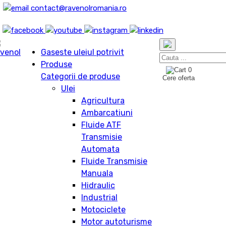
contact@ravenolromania.ro
Gaseste uleiul potrivit
Produse
0
Categorii de produse
Cere oferta
Ulei
Agricultura
Ambarcatiuni
Fluide ATF
Transmisie
Automata
Fluide Transmisie
Manuala
Hidraulic
Industrial
Motociclete
Motor autoturisme